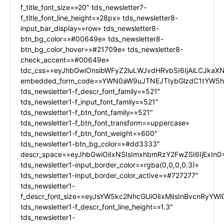
f_title_font_size=»20″ tds_newsletter7-
f_title_font_line_height=»28px» tds_newsletter8-
input_bar_display=»row» tds_newsletter8-
btn_bg_color=»#00649e» tds_newsletter8-
btn_bg_color_hover=»#21709e» tds_newsletter8-
check_accent=»#00649e»
tdc_css=»eyJhbGwiOnsibWFyZ2luLWJvdHRvbSI6IjAiLCJkaXN
embedded_form_code=»YWN0aW9uJTNEJTIybGlzdC1tYW5hZ
tds_newsletter1-f_descr_font_family=»521″
tds_newsletter1-f_input_font_family=»521″
tds_newsletter1-f_btn_font_family=»521″
tds_newsletter1-f_btn_font_transform=»uppercase»
tds_newsletter1-f_btn_font_weight=»600″
tds_newsletter1-btn_bg_color=»#dd3333″
descr_space=»eyJhbGwiOiIxNSIsImxhbmRzY2FwZSI6IjExIn0
tds_newsletter1-input_border_color=»rgba(0,0,0,0.3)»
tds_newsletter1-input_border_color_active=»#727277″
tds_newsletter1-
f_descr_font_size=»eyJsYW5kc2NhcGUiOiIxMiIsInBvcnRyYWl0
tds_newsletter1-f_descr_font_line_height=»1.3″
tds_newsletter1-