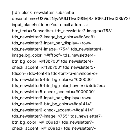
[tdn_block_newsletter_subscribe
description=»U3Vic2NyaWJlJTIwdG8lMjBzdGF5JTIwdXBkYX
input_placeholder=»Your email address»
btn_text=»Subscribe» tds_newsletter2-image=»753″
tds_newsletter2-image_bg_color=»#c3ecff»
tds_newsletter3-input_bar_display=»row»
tds_newsletter4-image=»754″ tds_newsletter4-
image_bg_color=»#fffbcf» tds_newsletter4-
btn_bg_color=»#f3b700″ tds_newsletter4-
check_accent=»#f3b700″ tds_newsletter5-
tdicon=»tdc-font-fa tdc-font-fa-envelope-o»
tds_newsletter5-btn_bg_color=»#000000″
tds_newsletter5-btn_bg_color_hover=»#4db2ec»
tds_newsletter5-check_accent=»#000000″
tds_newsletter6-input_bar_display=»row»
tds_newsletter6-btn_bg_color=»#da1414″
tds_newsletter6-check_accent=»#da1414″
tds_newsletter7-image=»755″ tds_newsletter7-
btn_bg_color=»#1c69ad» tds_newsletter7-
check_accent=»#1c69ad» tds_newsletter7-