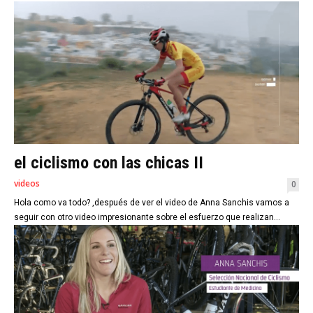
el ciclismo con las chicas II
videos
0
Hola como va todo? ,después de ver el video de Anna Sanchis vamos a
seguir con otro video impresionante sobre el esfuerzo que realizan...