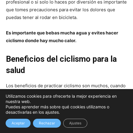
profesional o si solo lo haces por diversión es importante
que tomes precauciones para evitar los dolores que
puedas tener al rodar en bicicleta.
Es importante que bebas mucha agua y evites hacer
ciclismo donde hay mucho calor.
Beneficios del ciclismo para la
salud
Los beneficios de practicar ciclismo son muchos, cuando
llegas a habituarte a circular con la bicicleta, llegaras a
Utilizamos cookies para ofrecerte la mejor experiencia en
ver como tus prácticas deportivas se maximizarán y te
nuestra web.
Puedes aprender más sobre qué cookies utilizamos o
ayudara a disminuir el estrés. Sin embargo, los
desactivarlas en los ajustes.
beneficios del ciclismo para la salud
son muchos, entre
Aceptar
Rechazar
Ajustes
ellos los siguientes: