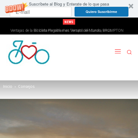
Suscríbete al Blog y Enterate de lo que pasa
Quiero Suscribirme
NEWS
Ventajas de la Bicicleta Plegable mas Versatil del Mundo, BROMPTON
El Ciclismo Virtual en Tiempos del Corona Virus
Inicio
Consejos