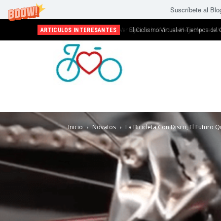
Suscríbete al Blo
ARTICULOS INTERESANTES
El Ciclismo Virtual en Tiempos del 
Inicio
Novatos
La Bicicleta Con Disco, El Futuro