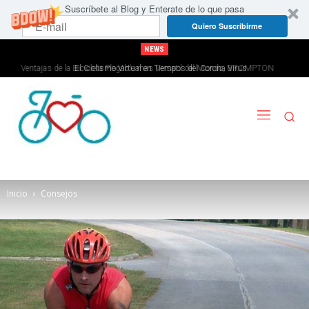
Suscríbete al Blog y Enterate de lo que pasa
Quiero Suscribirme
NEWS
El Ciclismo Virtual en Tiempos del Corona Virus
Inicio
Consejos