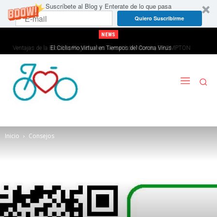
Suscríbete al Blog y Enterate de lo que pasa
Quiero Suscribirme
NEWS
El Ciclismo Virtual en Tiempos del Corona Virus
Inicio
Consejos